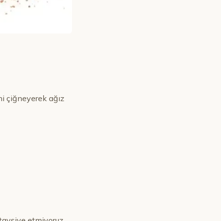
ini çiğneyerek ağız
 tavsiye etmiyoruz.