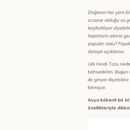
Doğanın her yanı biz
eczane olduğu su gö
keşfediliyor diyebil
hepimizin aklına ge
popüler oldu? Fayda
detaylı açıklama.
Udi Hindi Tozu nedi
bahsedelim. Bugün it
de giriyor diyebilir
bitmiyor.
Asya kökenli bir b
özellikleriyle dik