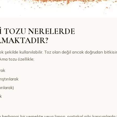
İ TOZU NERELERDE
LMAKTADIR?
ok şekilde kullanılabilir. Toz olan değil ancak doğrudan bitkis
Ama tozu özellikle;
arak
ıştırılarak
rılarak)
ak
ozu herhangi bir yemekte veya limon, portakal gibi karışımlarda