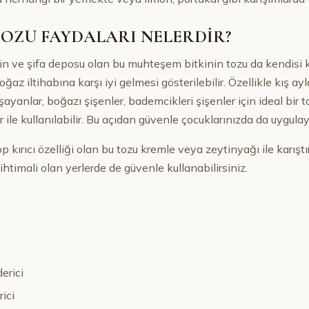
OZU FAYDALARI NELERDİR?
n ve şifa deposu olan bu muhteşem bitkinin tozu da kendisi ka
ğaz iltihabına karşı iyi gelmesi gösterilebilir. Özellikle kış ay
yanlar, boğazı şişenler, bademcikleri şişenler için ideal bir t
 ile kullanılabilir. Bu açıdan güvenle çocuklarınızda da uygulaya
 kırıcı özelliği olan bu tozu kremle veya zeytinyağı ile karıştır
timali olan yerlerde de güvenle kullanabilirsiniz.
erici
ici