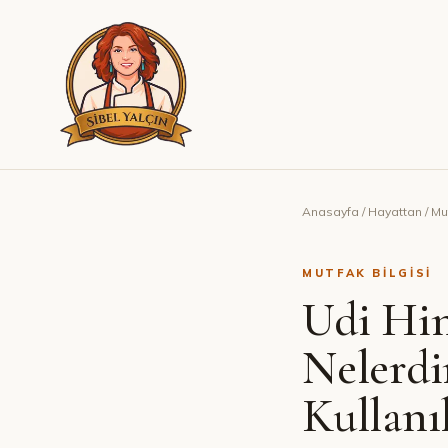
Anasayfa
/
Hayattan
/
Mut
MUTFAK BILGISI
Udi Hin
Nelerdi
Kullanıl