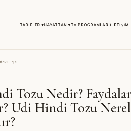
TARIFLER ▾
HAYATTAN ▾
TV PROGRAMLARI
İLETIŞIM
fak Bilgisi
di Tozu Nedir? Faydalar
r? Udi Hindi Tozu Nerel
ır?