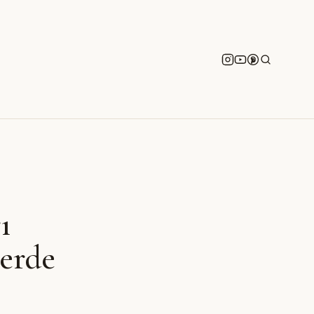
ı
erde