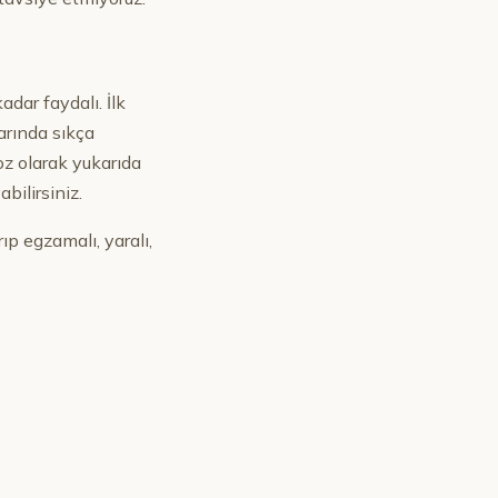
dar faydalı. İlk
larında sıkça
oz olarak yukarıda
bilirsiniz.
ıp egzamalı, yaralı,