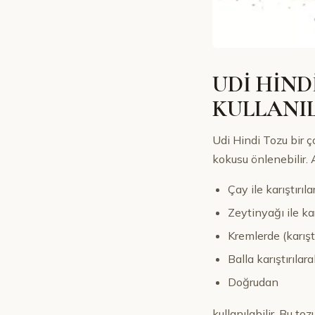
UDİ HİND
KULLANI
Udi Hindi Tozu bir ç
kokusu önlenebilir. 
Çay ile karıştırıl
Zeytinyağı ile kar
Kremlerde (karıştı
Balla karıştırılar
Doğrudan
kullanılabilir. Bu t