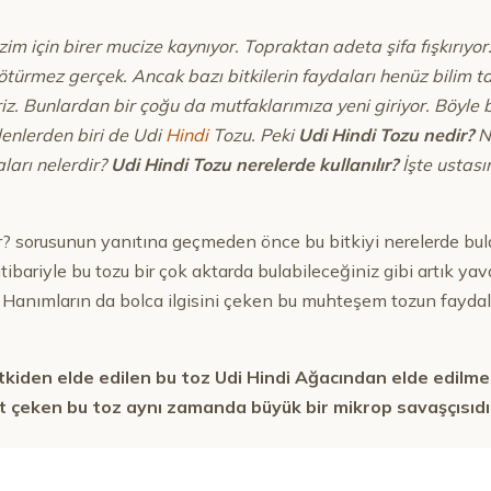
im için birer mucize kaynıyor. Topraktan adeta şifa fışkırıyo
türmez gerçek. Ancak bazı bitkilerin faydaları henüz bilim ta
iriz. Bunlardan bir çoğu da mutfaklarımıza yeni giriyor. Böyle
lenlerden biri de Udi
Hindi
Tozu. Peki
Udi Hindi Tozu nedir?
N
ları nelerdir?
Udi Hindi Tozu nerelerde kullanılır?
İşte ustasın
r? sorusunun yanıtına geçmeden önce bu bitkiyi nerelerde bu
ibariyle bu tozu bir çok aktarda bulabileceğiniz gibi artık y
iz. Hanımların da bolca ilgisini çeken bu muhteşem tozun fayda
itkiden elde edilen bu toz Udi Hindi Ağacından elde edilme
kat çeken bu toz aynı zamanda büyük bir mikrop savaşçısıdı