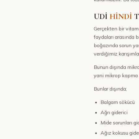
UDİ
HİNDİ
T
Gerçekten bir vitami
faydaları arasında bo
boğazında sorun yaşa
verdiğimiz karışımlar
Bunun dışında mikrop
yani mikrop kapma ih
Bunlar dışında;
Balgam sökücü
Ağrı giderici
Mide sorunları gid
Ağız kokusu gider