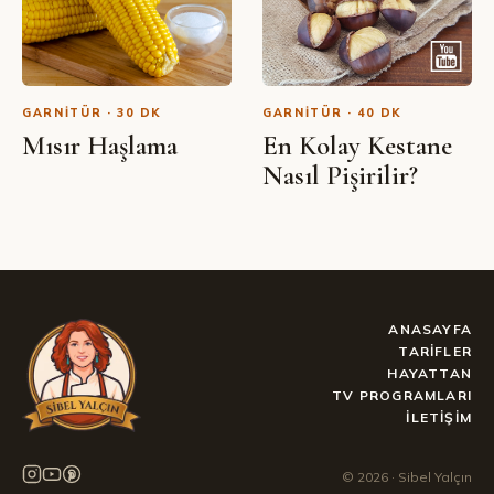
GARNITÜR · 30 DK
GARNITÜR · 40 DK
Mısır Haşlama
En Kolay Kestane
Nasıl Pişirilir?
ANASAYFA
TARIFLER
HAYATTAN
TV PROGRAMLARI
İLETIŞIM
©
2026
· Sibel Yalçın