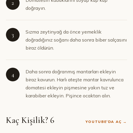
Domatesin kabuklarını soyup küp küp
2
doğrayın.
Sızma zeytinyağ da önce yemeklik
3
doğradığınız soğanı daha sonra biber salçasını
biraz öldürün.
Daha sonra doğranmış mantarları ekleyin
4
biraz kavurun. Harlı ateşte mantar kavrulunca
domatesi ekleyin pişmesine yakın tuz ve
karabiber ekleyin. Pişince ocaktan alın.
Kaç Kişilik? 6
YOUTUBE'DA AÇ →