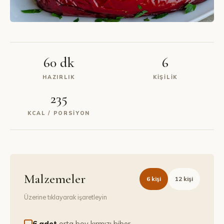
60 dk
6
HAZIRLIK
KIŞILIK
235
KCAL / PORSIYON
Malzemeler
6
kişi
12
kişi
Üzerine tıklayarak işaretleyin
6 adet
orta boy kırmızı biber.