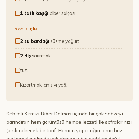
1 tatlı kaşığı
biber salçası.
SOSU IÇIN
2 su bardağı
süzme yoğurt.
2 diş
sarımsak.
tuz.
Kızartmak için sıvı yağ.
Sebzeli Kırmızı Biber Dolması içinde bir çok sebzeyi
barındıran hem görüntüsü hemde lezzeti ile sofralarınızı
şenlendirecek bir tarif. Hemen yapacağım ama bazı
malzemeler elimde yok derseniz hiç problem değil