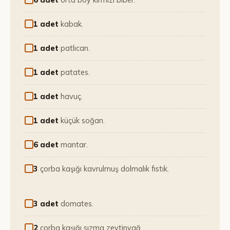
1 adet
kabak.
1 adet
patlıcan.
1 adet
patates.
1 adet
havuç.
1 adet
küçük soğan.
6 adet
mantar.
3
çorba kaşığı kavrulmuş dolmalık fıstık.
3 adet
domates.
2
çorba kaşığı sızma zeytinyağ.