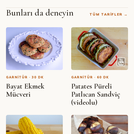
Bunları da deneyin
TÜM TARIFLER →
SIBEL YALÇIN · YOUTUBE
Sebzeli Kırmızı Biber Dolması
GARNITÜR · 30 DK
GARNITÜR · 60 DK
Bayat Ekmek
Patates Püreli
Mücveri
Patlıcan Sandviç
(videolu)