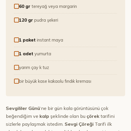
60 gr
tereyağ veya margarin
120 gr
pudra şekeri
1 paket
instant maya
1 adet
yumurta
yarım çay k tuz
bir büyük kase kakaolu fındık kreması
Sevgililer Günü
‘ne bir gün kala görüntüsünü çok
beğendiğim ve
kalp
şeklinde olan bu
çörek
tarifini
sizlerle paylaşmak istedim.
Sevgi Çöreği
Tarifi ilk