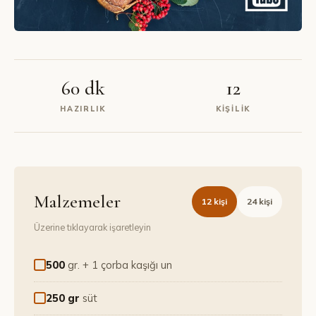
60 dk
12
HAZIRLIK
KIŞILIK
Malzemeler
12
kişi
24
kişi
Üzerine tıklayarak işaretleyin
500
gr. + 1 çorba kaşığı un
250 gr
süt