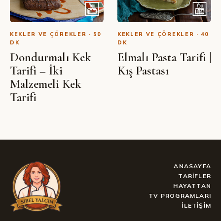
KEKLER VE ÇÖREKLER · 50
KEKLER VE ÇÖREKLER · 40
DK
DK
Dondurmalı Kek
Elmalı Pasta Tarifi |
Tarifi – İki
Kış Pastası
Malzemeli Kek
Tarifi
ANASAYFA
TARIFLER
HAYATTAN
TV PROGRAMLARI
İLETIŞIM