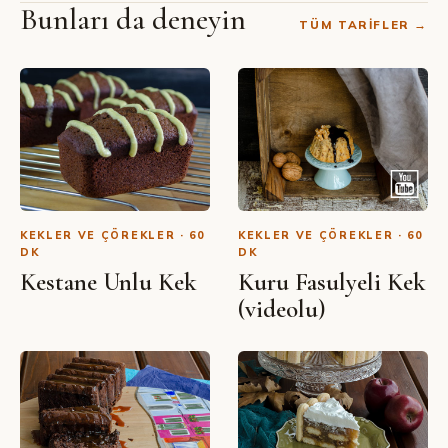
Bunları da deneyin
TÜM TARIFLER →
SIBEL YALÇIN · YOUTUBE
Sevgi Çöreği (Sevgililer Günü
Tarifi)
KEKLER VE ÇÖREKLER · 60
KEKLER VE ÇÖREKLER · 60
DK
DK
Kestane Unlu Kek
Kuru Fasulyeli Kek
(videolu)