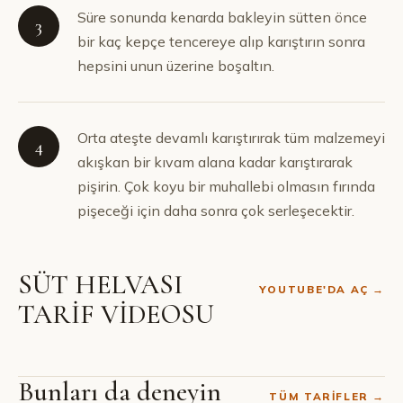
Süre sonunda kenarda bakleyin sütten önce
3
bir kaç kepçe tencereye alıp karıştırın sonra
hepsini unun üzerine boşaltın.
Orta ateşte devamlı karıştırırak tüm malzemeyi
4
akışkan bir kıvam alana kadar karıştırarak
pişirin. Çok koyu bir muhallebi olmasın fırında
pişeceği için daha sonra çok serleşecektir.
SÜT HELVASI
YOUTUBE'DA AÇ →
TARİF VİDEOSU
Bunları da deneyin
TÜM TARIFLER →