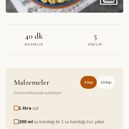
40 dk
5
HAZIRLIK
KIŞILIK
Malzemeler
5
kişi
10
kişi
Üzerine tıklayarak işaretleyin
1 litre
süt
200 ml
su bardağı ile 1 su bardağı toz şeker