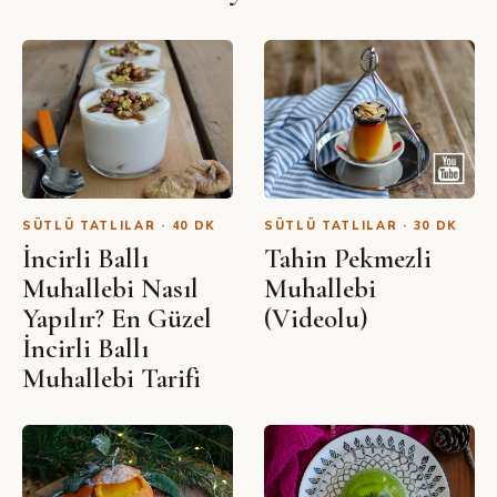
SIBEL YALÇIN · YOUTUBE
Süt Helvası Tarifi Nasıl Yapılır?
SÜTLÜ TATLILAR · 40 DK
SÜTLÜ TATLILAR · 30 DK
İncirli Ballı
Tahin Pekmezli
Muhallebi Nasıl
Muhallebi
Yapılır? En Güzel
(Videolu)
İncirli Ballı
Muhallebi Tarifi