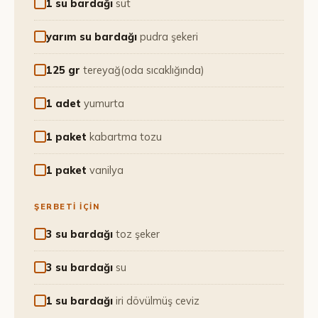
1 su bardağı
süt
yarım su bardağı
pudra şekeri
125 gr
tereyağ(oda sıcaklığında)
1 adet
yumurta
1 paket
kabartma tozu
1 paket
vanilya
ŞERBETI IÇIN
3 su bardağı
toz şeker
3 su bardağı
su
1 su bardağı
iri dövülmüş ceviz