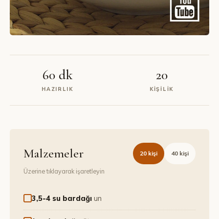
60 dk
20
HAZIRLIK
KIŞILIK
Malzemeler
20
kişi
40
kişi
Üzerine tıklayarak işaretleyin
3,5-4 su bardağı
un