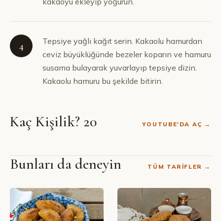
kakaoyu ekleyip yoğurun.
Tepsiye yağlı kağıt serin. Kakaolu hamurdan
4
ceviz büyüklüğünde bezeler koparın ve hamuru
SIBEL
susama bulayarak yuvarlayıp tepsiye dizin.
YALÇIN ·
Kakaolu hamuru bu şekilde bitirin.
YOUTUBE
Sürmeli
Kaç Kişilik? 20
Gözler
YOUTUBE'DA AÇ →
Tatlısı
Bunları da deneyin
Tarifi
TÜM TARIFLER →