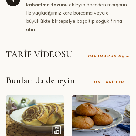
kabartma tozunu
ekleyip önceden margarin
ile yağladığımız kare borcama veya o
büyüklükte bir tepsiye boşaltıp soğuk fırına
atın.
TARİF VİDEOSU
YOUTUBE'DA AÇ →
Bunları da deneyin
TÜM TARIFLER →
SIBEL YALÇIN · YOUTUBE
Revani Tatlısı Tarifi