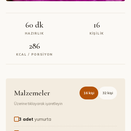
60 dk
16
HAZIRLIK
KIŞILIK
286
KCAL / PORSIYON
Malzemeler
16
kişi
32
kişi
Üzerine tıklayarak işaretleyin
3 adet
yumurta