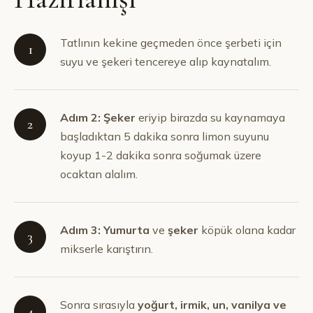
Tatlının kekine geçmeden önce şerbeti için
1
suyu ve şekeri tencereye alıp kaynatalım.
Adım 2: Şeker
eriyip birazda su kaynamaya
2
başladıktan 5 dakika sonra limon suyunu
koyup 1-2 dakika sonra soğumak üzere
ocaktan alalım.
Adım 3: Yumurta
ve
şeker
köpük olana kadar
3
mikserle karıştırın.
Sonra sırasıyla
yoğurt, irmik, un, vanilya ve
4