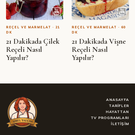
REÇEL VE MARMELAT · 21
REÇEL VE MARMELAT · 60
DK
DK
21 Dakikada Çilek
21 Dakikada Vişne
Reçeli Nasıl
Reçeli Nasıl
Yapılır?
Yapılır?
ANASAYFA
TARIFLER
HAYATTAN
TV PROGRAMLARI
İLETIŞIM