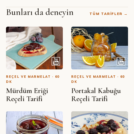
Bunları da deneyin
TÜM TARIFLER →
SIBEL YALÇIN · YOUTUBE
Portakal Marmelatı Nasıl
Yapılır?
REÇEL VE MARMELAT · 60
REÇEL VE MARMELAT · 60
DK
DK
Mürdüm Eriği
Portakal Kabuğu
Reçeli Tarifi
Reçeli Tarifi