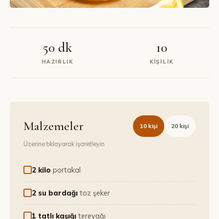
50 dk
10
HAZIRLIK
KIŞILIK
Malzemeler
10
kişi
20
kişi
Üzerine tıklayarak işaretleyin
2 kilo
portakal
2 su bardağı
toz şeker
1 tatlı kaşığı
tereyağı