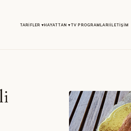
TARIFLER ▾
HAYATTAN ▾
TV PROGRAMLARI
İLETIŞIM
li