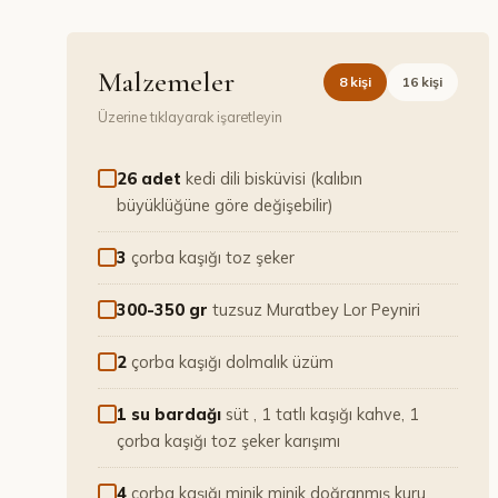
Malzemeler
8
kişi
16
kişi
Üzerine tıklayarak işaretleyin
26 adet
kedi dili bisküvisi (kalıbın
büyüklüğüne göre değişebilir)
3
çorba kaşığı toz şeker
300-350 gr
tuzsuz Muratbey Lor Peyniri
2
çorba kaşığı dolmalık üzüm
1 su bardağı
süt , 1 tatlı kaşığı kahve, 1
çorba kaşığı toz şeker karışımı
4
çorba kaşığı minik minik doğranmış kuru