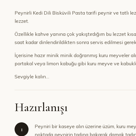
Peynirli Kedi Dili Bisküvili Pasta tarifi peynir ve tatlı l
lezzet.
Özellikle kahve yanına çok yakıştırdığım bu lezzet kı
saat kadar dinlendirildikten sonra servis edilmesi gerek
İçerisine hazır minik minik doğranmış kuru meyveler alab
portakal veya limon kabuğu gibi kuru meyve ve kabuklar
Sevgiyle kalın…
Hazırlanışı
Peyniri bir kaseye alın üzerine üzüm, kuru mey
1
noktada peynirin tadına bakarak damak tadını