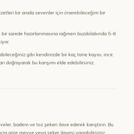
ezzetleri bir arada sevenler için önerebileceğim bir
sa bir sürede hazırlanmasına rağmen buzdolabında 5-6
iyor.
ileceğiniz gibi kendinizde bir kaç tane kayısı, incir,
ı doğrayarak bu karışımı elde edebilirsiniz.
veler, badem ve toz şekeri ilave ederek karıştırın. Bu
za göre meyve veya şeker ilavesi yapabilirsiniz.