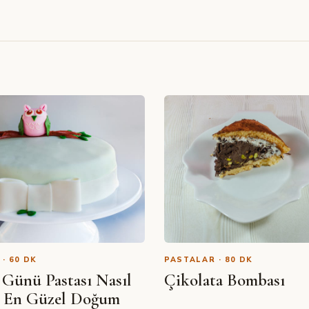
· 60 DK
PASTALAR · 80 DK
Günü Pastası Nasıl
Çikolata Bombası
SIBEL YALÇIN · YOUTUBE
r? En Güzel Doğum
Peynirli Kedi Dili Bisküvili Pasta (