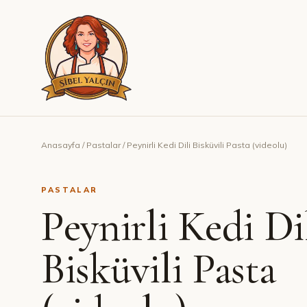
Anasayfa
/
Pastalar
/
Peynirli Kedi Dili Bisküvili Pasta (videolu)
PASTALAR
Peynirli Kedi Di
Bisküvili Pasta