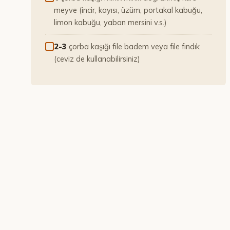
meyve (incir, kayısı, üzüm, portakal kabuğu,
limon kabuğu, yaban mersini v.s.)
2-3
çorba kaşığı file badem veya file fındık
(ceviz de kullanabilirsiniz)