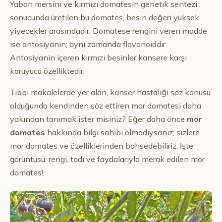
Yaban mersini ve kırmızı domatesin genetik sentezi
sonucunda üretilen bu domates, besin değeri yüksek
yiyecekler arasındadır. Domatese rengini veren madde
ise antosiyanin; aynı zamanda flavonoiddir.
Antosiyanin içeren kırmızı besinler kansere karşı
koruyucu özelliktedir.
Tıbbi makalelerde yer alan, kanser hastalığı söz konusu
olduğunda kendinden söz ettiren mor domatesi daha
yakından tanımak ister misiniz? Eğer daha önce
mor
domates
hakkında bilgi sahibi olmadıysanız; sizlere
mor domates ve özelliklerinden bahsedebiliriz. İşte
görüntüsü, rengi, tadı ve faydalarıyla merak edilen mor
domates!