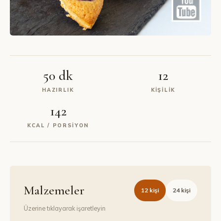
50 dk
12
HAZIRLIK
KIŞILIK
142
KCAL / PORSIYON
Malzemeler
12
kişi
24
kişi
Üzerine tıklayarak işaretleyin