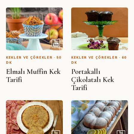
SIBEL YALÇIN · YOUTUBE
Vişneli Mekik Kek Tarifi Nasıl
Yapılır?
KEKLER VE ÇÖREKLER · 50
KEKLER VE ÇÖREKLER · 60
DK
DK
Elmalı Muffin Kek
Portakallı
Tarifi
Çikolatalı Kek
Tarifi