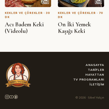
KEKLER VE ÇÖREKLER · 30
KEKLER VE ÇÖREKLER · 70
DK
DK
Acı Badem Keki
On İki Yemek
(Videolu)
Kaşığı Keki
ANASAYFA
TARIFLER
HAYATTAN
TV PROGRAMLARI
İLETIŞIM
©
2026
· Sibel Yalçın