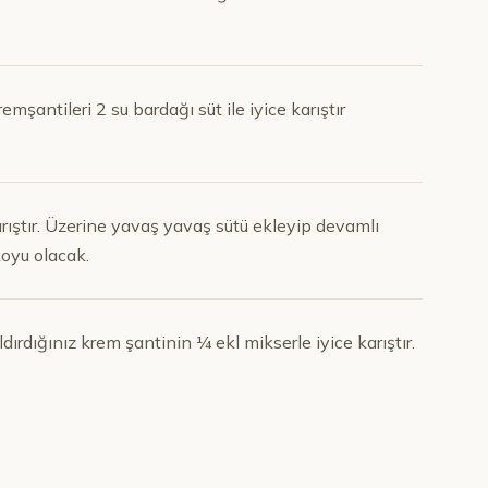
mşantileri 2 su bardağı süt ile iyice karıştır
arıştır. Üzerine yavaş yavaş sütü ekleyip devamlı
koyu olacak.
dığınız krem şantinin ¼ ekl mikserle iyice karıştır.