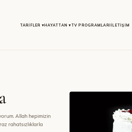
TARIFLER ▾
HAYATTAN ▾
TV PROGRAMLARI
İLETIŞIM
a
tiyorum. Allah hepimizin
raz rahatsızlıklarla