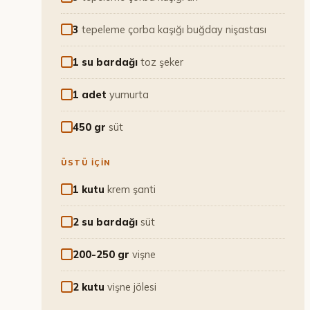
3
tepeleme çorba kaşığı buğday nişastası
1 su bardağı
toz şeker
1 adet
yumurta
450 gr
süt
ÜSTÜ İÇIN
1 kutu
krem şanti
2 su bardağı
süt
200-250 gr
vişne
2 kutu
vişne jölesi