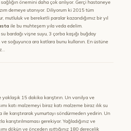
n sağlığın önemini daha çok anlıyor. Gerçi hastaneye
ızım demeye utanıyor. Diliyorum ki 2015 tüm
, mutluluk ve bereketli paralar kazandığımız bir yıl
Pasta
ile bu muhteşem yıla veda edelim.
3 su bardağı vişne suyu, 3 çorba kaşığı buğday
 ve soğuyunca ara katlara bunu kullanın. En üstüne
iz…
 yaklaşık 15 dakika karıştırın. Un vanilya ve
şımı katı malzemeyi biraz katı malzeme biraz ılık su
a ile karıştırarak yumurtayı söndürmeden yedirin. Un
 karıştırılmaması gerekiyor. Yağladığınız ve
şımı dökün ve önceden ısıttığınız 180 derecelik