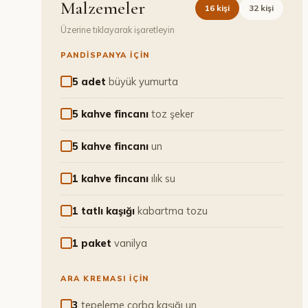
Malzemeler
16
kişi
32
kişi
Üzerine tıklayarak işaretleyin
PANDISPANYA İÇIN
5 adet
büyük yumurta
5 kahve fincanı
toz şeker
5 kahve fincanı
un
1 kahve fincanı
ılık su
1 tatlı kaşığı
kabartma tozu
1 paket
vanilya
ARA KREMASI İÇIN
3
tepeleme çorba kaşığı un