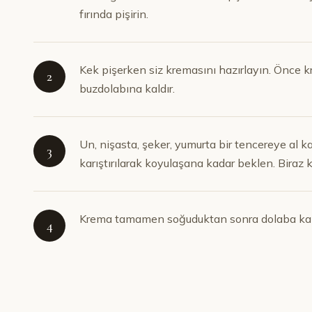
fırında pişirin.
Kek pişerken siz kremasını hazırlayın. Önce kre
2
buzdolabına kaldır.
Un, nişasta, şeker, yumurta bir tencereye al k
3
karıştırılarak koyulaşana kadar beklen. Biraz 
Krema tamamen soğuduktan sonra dolaba kaldır
4