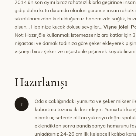
2014 ün son ayını biraz rahatsızlıklarla geçirince insa
gidip daha kötü durumda olanları görünce insan rahats
sıkıntılarımızdan kurtulduğumuz hanemizde sağlık, huzur
olsun… Hepinize kucak dolusu sevgiler…
Vişne Jöleli 
Not: Hazır jöle kullanmak istemezseniz ara katlar için 
nişastası ve damak tadınıza göre şeker ekleyerek pişin
vişneyi biraz şeker ve nişasta ile pişirerek koyabilirsin
Hazırlanışı
Oda sıcaklığındaki yumurta ve şeker mikser ile
1
kabartma tozunu iki kez eleyin. Yumurtalı karı
olarak üç seferde alttan yukarıya doğru spatul
eklendikten sonra pandispanya hamurunu fazla
unladığınız 24-26 cm lik kelepçeli kalıba karı