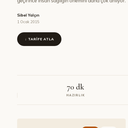
geçirince insan sağlığın önemini daha çok anlıyor.
Sibel Yalçın
1 Ocak 2015
↓ TARIFE ATLA
70 dk
HAZIRLIK