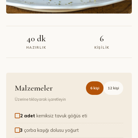
40 dk
6
HAZIRLIK
KIŞILIK
Malzemeler
6
kişi
12
kişi
Üzerine tıklayarak işaretleyin
2 adet
kemiksiz tavuk göğüs eti
3
çorba kaşığı dolusu yoğurt