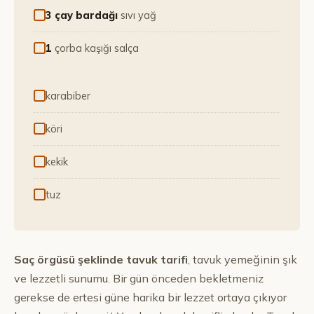
3 çay bardağı
sıvı yağ
1
çorba kaşığı salça
karabiber
köri
kekik
tuz
Saç örgüsü şeklinde tavuk tarifi
, tavuk yemeğinin şık
ve lezzetli sunumu. Bir gün önceden bekletmeniz
gerekse de ertesi güne harika bir lezzet ortaya çıkıyor