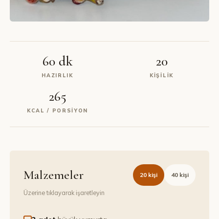
60 dk
20
HAZIRLIK
KIŞILIK
265
KCAL / PORSIYON
Malzemeler
20
kişi
40
kişi
Üzerine tıklayarak işaretleyin