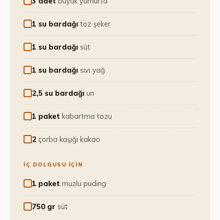
3 adet
büyük yumurta
1 su bardağı
toz şeker
1 su bardağı
süt
1 su bardağı
sıvı yağ
2,5 su bardağı
un
1 paket
kabartma tozu
2
çorba kaşığı kakao
İÇ DOLGUSU İÇİN
1 paket
muzlu puding
750 gr
süt