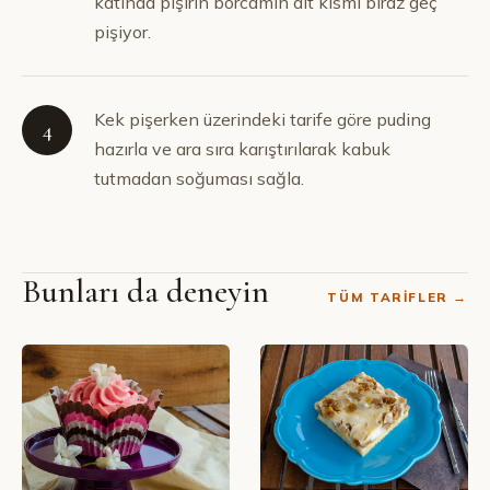
katında pişirin borcamın alt kısmı biraz geç
pişiyor.
Kek pişerken üzerindeki tarife göre puding
4
hazırla ve ara sıra karıştırılarak kabuk
tutmadan soğuması sağla.
Bunları da deneyin
TÜM TARIFLER →