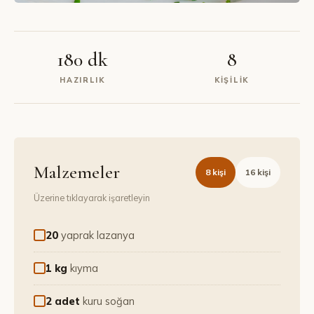
180 dk
8
HAZIRLIK
KIŞILIK
Malzemeler
8
kişi
16
kişi
Üzerine tıklayarak işaretleyin
20
yaprak lazanya
1 kg
kıyma
2 adet
kuru soğan