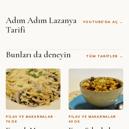
Adım Adım Lazanya
YOUTUBE'DA AÇ →
Tarifi
Bunları da deneyin
TÜM TARIFLER →
SIBEL YALÇIN · YOUTUBE
Orijinal Lazanya Tarifi
PILAV VE MAKARNALAR ·
PILAV VE MAKARNALAR ·
70 DK
40 DK