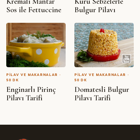
Kremalı Mantar
Kuru Sebzelerle
Sos ile Fettuccine
Bulgur Pilavı
PILAV VE MAKARNALAR ·
PILAV VE MAKARNALAR ·
50 DK
50 DK
Enginarlı Pirinç
Domatesli Bulgur
Pilavı Tarifi
Pilavı Tarifi