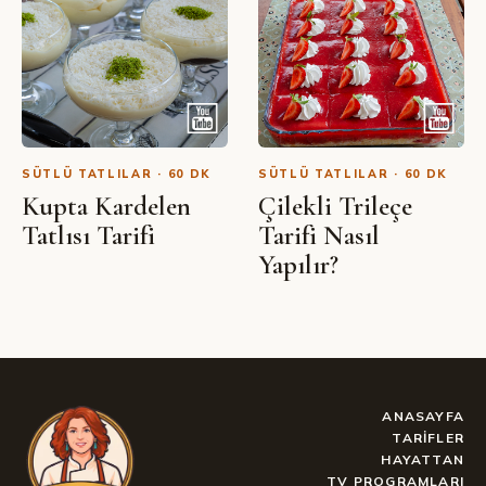
SÜTLÜ TATLILAR · 60 DK
SÜTLÜ TATLILAR · 60 DK
Kupta Kardelen
Çilekli Trileçe
Tatlısı Tarifi
Tarifi Nasıl
Yapılır?
ANASAYFA
TARIFLER
HAYATTAN
TV PROGRAMLARI