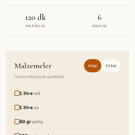
120 dk
6
HAZIRLIK
KIŞILIK
Malzemeler
6
kişi
12
kişi
Üzerine tıklayarak işaretleyin
1 litre
süt
1 litre
su
60 gr
pirinç