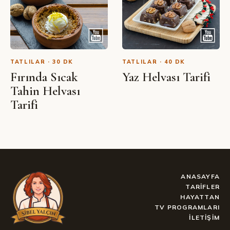
TATLILAR · 30 DK
TATLILAR · 40 DK
Fırında Sıcak
Yaz Helvası Tarifi
Tahin Helvası
Tarifi
ANASAYFA
TARIFLER
HAYATTAN
TV PROGRAMLARI
İLETIŞIM