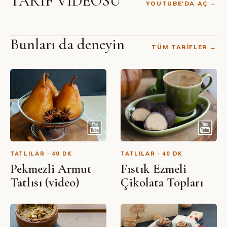
TARİF VİDEOSU
YOUTUBE'DA AÇ →
Bunları da deneyin
TÜM TARIFLER →
SIBEL YALÇIN · YOUTUBE
Nescafeli Parfe Tarifi
TATLILAR · 40 DK
TATLILAR · 40 DK
Pekmezli Armut
Fıstık Ezmeli
Tatlısı (video)
Çikolata Topları