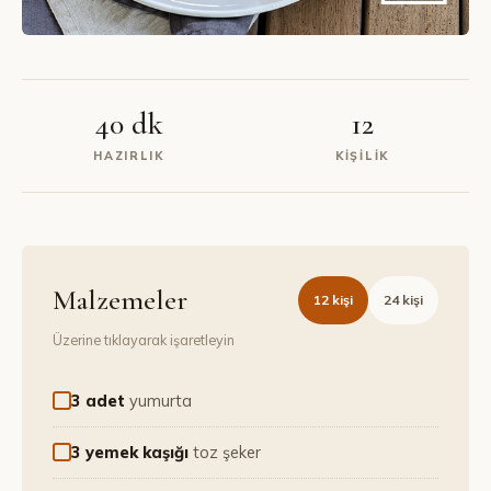
40 dk
12
HAZIRLIK
KIŞILIK
Malzemeler
12
kişi
24
kişi
Üzerine tıklayarak işaretleyin
3 adet
yumurta
3 yemek kaşığı
toz şeker