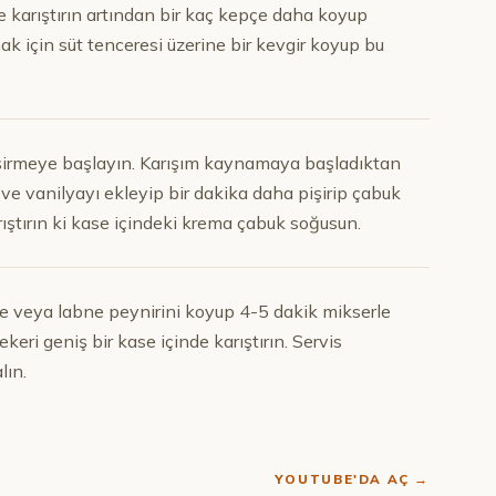
e karıştırın artından bir kaç kepçe daha koyup
k için süt tenceresi üzerine bir kevgir koyup bu
pişirmeye başlayın. Karışım kaynamaya başladıktan
ve vanilyayı ekleyip bir dakika daha pişirip çabuk
rıştırın ki kase içindeki krema çabuk soğusun.
e veya labne peynirini koyup 4-5 dakik mikserle
ekeri geniş bir kase içinde karıştırın. Servis
lın.
YOUTUBE'DA AÇ →