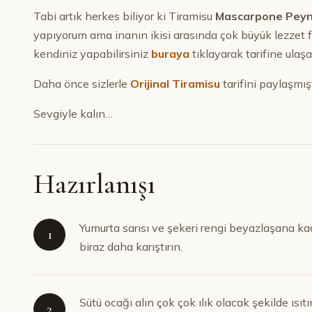
Tabi artık herkes biliyor ki Tiramisu
Mascarpone Peyn
yapıyorum ama inanın ikisi arasında çok büyük lezzet f
kendiniz yapabilirsiniz
buraya
tıklayarak tarifine ulaşab
Daha önce sizlerle
Orijinal Tiramisu
tarifini paylaşmışt
Sevgiyle kalın…
Hazırlanışı
Yumurta sarısı ve şekeri rengi beyazlaşana kad
1
biraz daha karıştırın.
Sütü ocağı alın çok çok ılık olacak şekilde ısıt
2