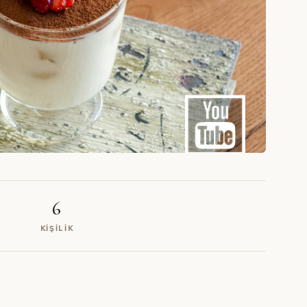
6
KIŞILIK