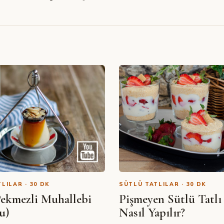
LILAR · 30 DK
SÜTLÜ TATLILAR · 30 DK
Pekmezli Muhallebi
Pişmeyen Sütlü Tatlı 
SIBEL YALÇIN · YOUTUBE
u)
Nasıl Yapılır?
Kupta Tiramisu Tarifi