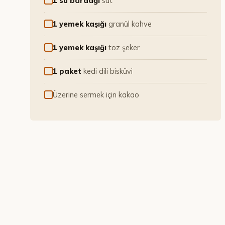
1 su bardağı
süt
1 yemek kaşığı
granül kahve
1 yemek kaşığı
toz şeker
1 paket
kedi dili bisküvi
Üzerine sermek için kakao