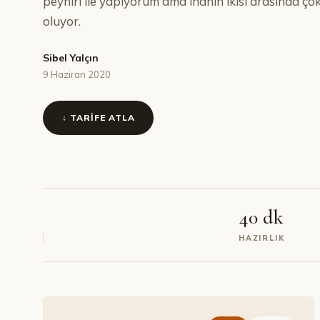
peyniri ile yapıyorum ama inanın ikisi arasında ço
oluyor.
Sibel Yalçın
9 Haziran 2020
↓ TARIFE ATLA
40 dk
HAZIRLIK