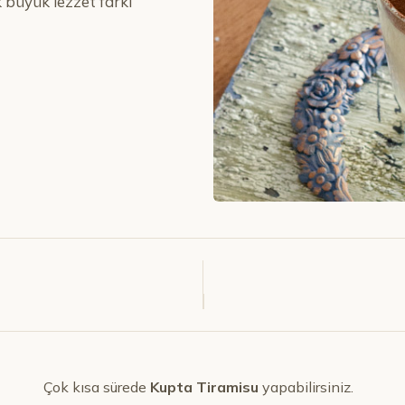
k büyük lezzet farkı
Çok kısa sürede
Kupta Tiramisu
yapabilirsiniz.