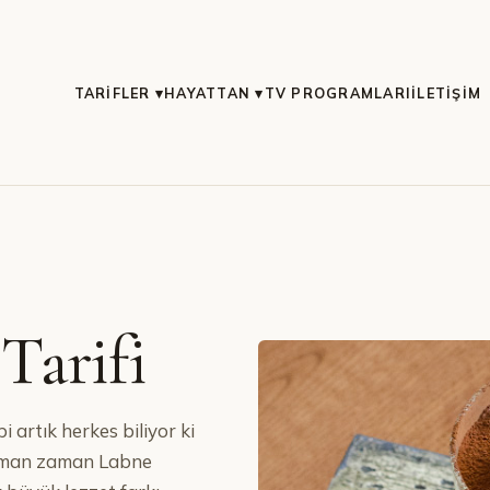
TARIFLER ▾
HAYATTAN ▾
TV PROGRAMLARI
İLETIŞIM
Tarifi
 artık herkes biliyor ki
zaman zaman Labne