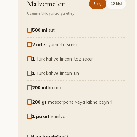
Malzemeler
6
kişi
12
kişi
Üzerine tıklayarak işaretleyin
500 ml
süt
2 adet
yumurta sarısı
1
Türk kahve fincanı toz şeker
1
Türk kahve fincanı un
200 ml
krema
200 gr
mascarpone veya labne peyniri
1 paket
vanilya