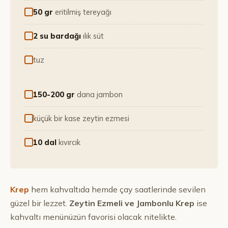
50 gr
eritilmiş tereyağı
2 su bardağı
ılık süt
tuz
150-200 gr
dana jambon
küçük bir kase zeytin ezmesi
10 dal
kıvırcık
Krep
hem kahvaltıda hemde çay saatlerinde sevilen
güzel bir lezzet.
Zeytin Ezmeli ve Jambonlu Krep
ise
kahvaltı menünüzün favorisi olacak nitelikte.