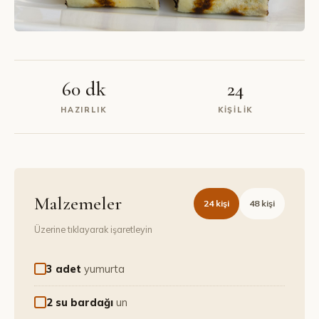
60 dk
24
HAZIRLIK
KIŞILIK
Malzemeler
24
kişi
48
kişi
Üzerine tıklayarak işaretleyin
3 adet
yumurta
2 su bardağı
un