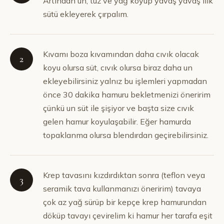
Artından un, tuz ve yağ koyup yavaş yavaş ılık
sütü ekleyerek çırpalım.
Kıvamı boza kıvamından daha cıvık olacak
2
koyu olursa süt, cıvık olursa biraz daha un
ekleyebilirsiniz yalnız bu işlemleri yapmadan
önce 30 dakika hamuru bekletmenizi öneririm
çünkü un süt ile şişiyor ve başta size cıvık
gelen hamur koyulaşabilir. Eğer hamurda
topaklanma olursa blendırdan geçirebilirsiniz.
Krep tavasını kızdırdıktan sonra (teflon veya
3
seramik tava kullanmanızı öneririm) tavaya
çok az yağ sürüp bir kepçe krep hamurundan
döküp tavayı çevirelim ki hamur her tarafa eşit