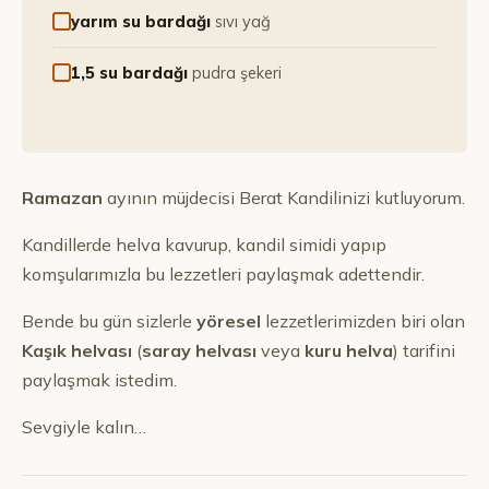
yarım su bardağı
sıvı yağ
1,5 su bardağı
pudra şekeri
Ramazan
ayının müjdecisi Berat Kandilinizi kutluyorum.
Kandillerde helva kavurup, kandil simidi yapıp
komşularımızla bu lezzetleri paylaşmak adettendir.
Bende bu gün sizlerle
yöresel
lezzetlerimizden biri olan
Kaşık helvası
(
saray helvası
veya
kuru helva
) tarifini
paylaşmak istedim.
Sevgiyle kalın…