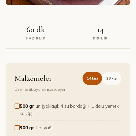
60 dk
14
HAZIRLIK
KIŞILIK
Malzemeler
14
kişi
28
kişi
Üzerine tıklayarak işaretleyin
500 gr
un (yaklaşık 4 su bardağı + 1 dolu yemek
kaşığı)
300 gr
tereyağı