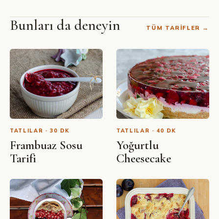
Bunları da deneyin
TÜM TARIFLER →
SIBEL YALÇIN · YOUTUBE
Kaşık Helvası (Saray Helvası)
Tarifi
TATLILAR · 30 DK
TATLILAR · 40 DK
Frambuaz Sosu
Yoğurtlu
Tarifi
Cheesecake