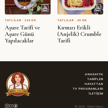
TATLILAR · 120 DK
TATLILAR · 40 DK
Aşure Tarifi ve
Kırmızı Erikli
Aşure Günü
(Anjelik) Crumble
Yapılacaklar
Tarifi
ANASAYFA
TARIFLER
HAYATTAN
TV PROGRAMLARI
İLETIŞIM
©
2026
· Sibel Yalçın