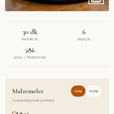
30 dk
6
HAZIRLIK
KIŞILIK
286
KCAL / PORSIYON
Malzemeler
6
kişi
12
kişi
Üzerine tıklayarak işaretleyin
1 lt
süt