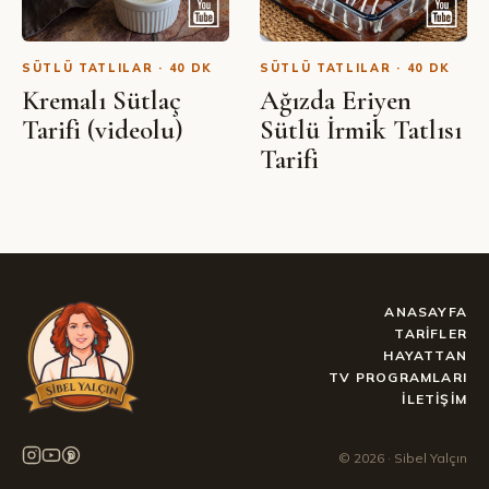
SÜTLÜ TATLILAR · 40 DK
SÜTLÜ TATLILAR · 40 DK
Kremalı Sütlaç
Ağızda Eriyen
Tarifi (videolu)
Sütlü İrmik Tatlısı
Tarifi
ANASAYFA
TARIFLER
HAYATTAN
TV PROGRAMLARI
İLETIŞIM
©
2026
· Sibel Yalçın