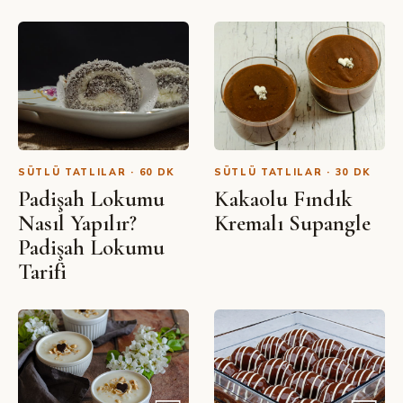
SIBEL YALÇIN · YOUTUBE
Karamel Soslu Muhallebi Tarifi
SÜTLÜ TATLILAR · 60 DK
SÜTLÜ TATLILAR · 30 DK
Padişah Lokumu
Kakaolu Fındık
Nasıl Yapılır?
Kremalı Supangle
Padişah Lokumu
Tarifi