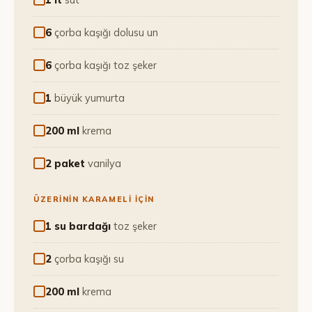
6
çorba kaşığı dolusu un
6
çorba kaşığı toz şeker
1
büyük yumurta
200 ml
krema
2 paket
vanilya
ÜZERININ KARAMELI İÇIN
1 su bardağı
toz şeker
2
çorba kaşığı su
200 ml
krema