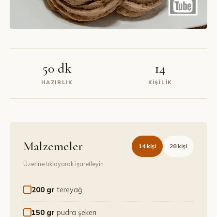
50 dk
14
HAZIRLIK
KIŞILIK
Malzemeler
14
kişi
28
kişi
Üzerine tıklayarak işaretleyin
200 gr
tereyağ
150 gr
pudra şekeri