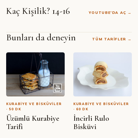
Kaç Kişilik? 14-16
YOUTUBE'DA AÇ →
Bunları da deneyin
TÜM TARIFLER →
SIBEL YALÇIN · YOUTUBE
Gül Kurabiye Tarifi
KURABIYE VE BISKÜVILER
KURABIYE VE BISKÜVILER
· 50 DK
· 60 DK
Üzümlü Kurabiye
İncirli Rulo
Tarifi
Bisküvi