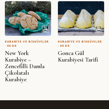
KURABIYE VE BISKÜVILER
KURABIYE VE BISKÜVILER
· 60 DK
· 60 DK
New York
Gonca Gül
Kurabiye –
Kurabiyesi Tarifi
Zencefilli Damla
Çikolatalı
Kurabiye