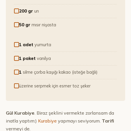
200 gr
un
50 gr
mısır nişasta
1 adet
yumurta
1 paket
vanilya
1
silme çorba kaşığı kakao (isteğe bağlı)
üzerine serpmek için esmer toz şeker
Gül Kurabiye
. Biraz şeklini vermekte zorlansam da
inatla yaptım:)
Kurabiye
yapmayı seviyorum.
Tarifi
vermeyi de.