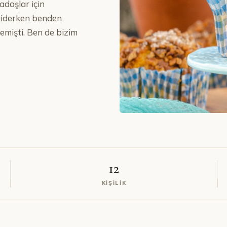
kadaşlar için
 giderken benden
emişti. Ben de bizim
12
KIŞILIK