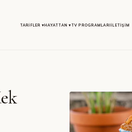
TARIFLER ▾
HAYATTAN ▾
TV PROGRAMLARI
İLETIŞIM
Kek