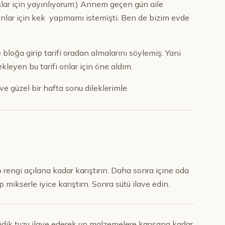
aşlar için yayınlıyorum:) Annem geçen gün aile
nlar için kek yapmamı istemişti. Ben de bizim evde
oğa girip tarifi oradan almalarını söylemiş. Yani
leyen bu tarifi onlar için öne aldım.
e güzel bir hafta sonu dileklerimle.
rengi açılana kadar karıştırın. Daha sonra içine oda
mikserle iyice karıştırn. Sonra sütü ilave edin.
mdik tuzu ilave ederek un malzemelere karışana kadar