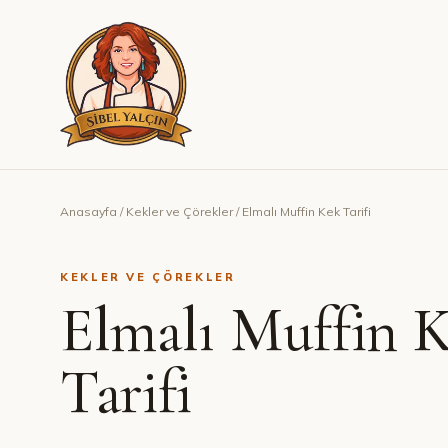
Anasayfa
/
Kekler ve Çörekler
/
Elmalı Muffin Kek Tarifi
KEKLER VE ÇÖREKLER
Elmalı Muffin 
Tarifi