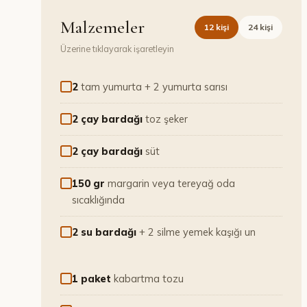
Malzemeler
12
kişi
24
kişi
Üzerine tıklayarak işaretleyin
2
tam yumurta + 2 yumurta sarısı
2 çay bardağı
toz şeker
2 çay bardağı
süt
150 gr
margarin veya tereyağ oda
sıcaklığında
2 su bardağı
+ 2 silme yemek kaşığı un
1 paket
kabartma tozu