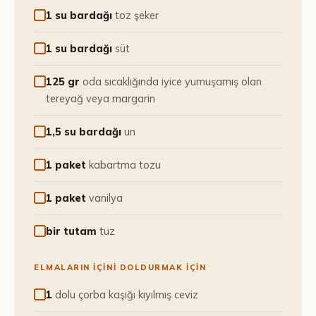
1 su bardağı
toz şeker
1 su bardağı
süt
125 gr
oda sıcaklığında iyice yumuşamış olan
tereyağ veya margarin
1,5 su bardağı
un
1 paket
kabartma tozu
1 paket
vanilya
bir tutam
tuz
ELMALARIN İÇİNİ DOLDURMAK İÇİN
1
dolu çorba kaşığı kıyılmış ceviz