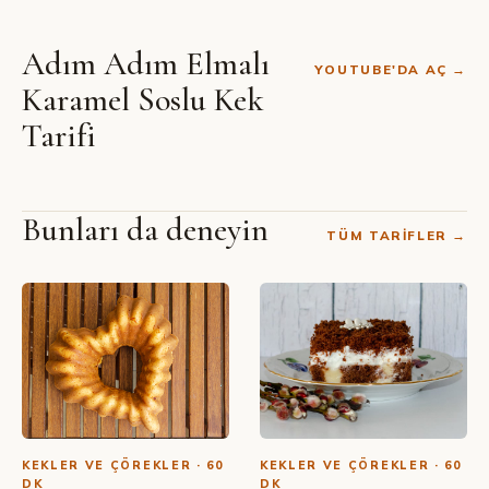
Adım Adım Elmalı
YOUTUBE'DA AÇ →
Karamel Soslu Kek
Tarifi
Bunları da deneyin
TÜM TARIFLER →
SIBEL YALÇIN · YOUTUBE
Elmalı Karamel Soslu Kek Tarifi
KEKLER VE ÇÖREKLER · 60
KEKLER VE ÇÖREKLER · 60
DK
DK