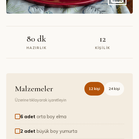
80 dk
12
HAZIRLIK
KIŞILIK
Malzemeler
12
kişi
24
kişi
Üzerine tıklayarak işaretleyin
6 adet
orta boy elma
2 adet
büyük boy yumurta