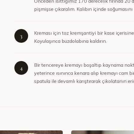
Önceden ısıttığımız 170 derecelik fırında 20 d
pişmişse çıkaralım. Kalıbın içinde soğumasını
Kreması için toz kremşantiyi bir kase içerisin
3
Koyulaşınca buzdolabına kaldırın.
Bir tencereye kremayı boşaltıp kaynama nok
4
yeterince ısınınca kenara alıp kremayı cam bi
spatula ile devamlı karıştırarak çikolatanın e