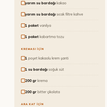
yarım su bardağı
kakao
yarım su bardağı
sıcak filtre kahve
1 paket
vanilya
1 paket
kabartma tozu
KREMASI IÇIN
1
poşet kakaolu krem şanti
1 su bardağı
soğuk süt
200 gr
krema
200 gr
bitter çikolata
ARA KAT IÇIN