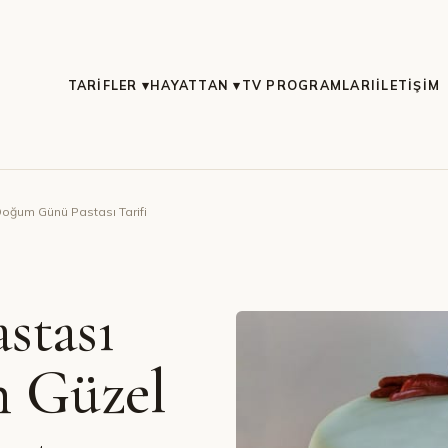
TARIFLER ▾
HAYATTAN ▾
TV PROGRAMLARI
İLETIŞIM
Doğum Günü Pastası Tarifi
stası
n Güzel