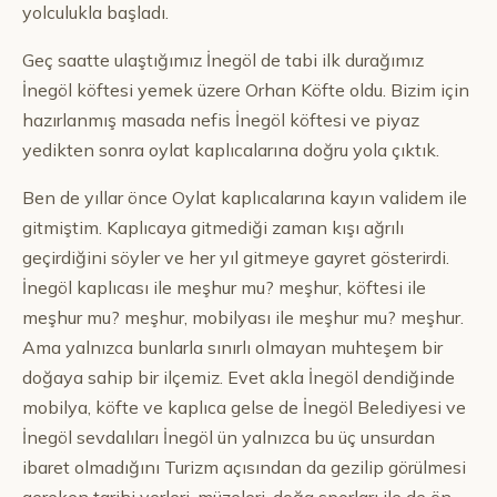
yolculukla başladı.
Geç saatte ulaştığımız İnegöl de tabi ilk durağımız
İnegöl köftesi yemek üzere Orhan Köfte oldu. Bizim için
hazırlanmış masada nefis İnegöl köftesi ve piyaz
yedikten sonra oylat kaplıcalarına doğru yola çıktık.
Ben de yıllar önce Oylat kaplıcalarına kayın validem ile
gitmiştim. Kaplıcaya gitmediği zaman kışı ağrılı
geçirdiğini söyler ve her yıl gitmeye gayret gösterirdi.
İnegöl kaplıcası ile meşhur mu? meşhur, köftesi ile
meşhur mu? meşhur, mobilyası ile meşhur mu? meşhur.
Ama yalnızca bunlarla sınırlı olmayan muhteşem bir
doğaya sahip bir ilçemiz. Evet akla İnegöl dendiğinde
mobilya, köfte ve kaplıca gelse de İnegöl Belediyesi ve
İnegöl sevdalıları İnegöl ün yalnızca bu üç unsurdan
ibaret olmadığını Turizm açısından da gezilip görülmesi