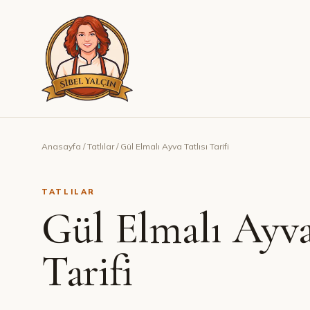
Anasayfa
/
Tatlılar
/
Gül Elmalı Ayva Tatlısı Tarifi
TATLILAR
Gül Elmalı Ayva
Tarifi