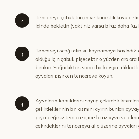
Tencereye çubuk tarçın ve karanfili koyup elm
2
içinde bekletin (vaktiniz varsa biraz daha fazl
Tencereyi ocağı alın su kaynamaya başladıktan
3
olduğu için çabuk pişecektir o yüzden ara ara
bırakın. Soğuduktan sonra bir kevgire dikkatli
ayvaları pişirken tencereye koyun.
Ayvaların kabuklarını soyup çekirdek kısımları
4
çekirdeklerinin bir kısmını ayırın bunları ayvay
pişireceğiniz tencere içine biraz ayva ve elm
çekirdeklerini tencereya alıp üzerine ayvaları y