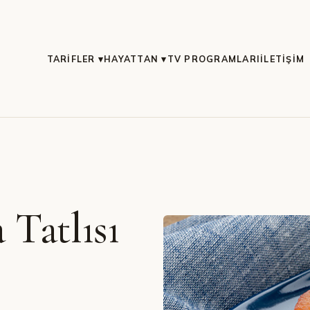
TARIFLER ▾
HAYATTAN ▾
TV PROGRAMLARI
İLETIŞIM
 Tatlısı