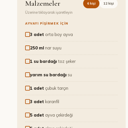
Malzemeler
6
kişi
12
kişi
Üzerine tıklayarak işaretleyin
AYVAYI PIŞIRMEK IÇIN
3 adet
orta boy ayva
250 ml
nar suyu
1 su bardağı
toz şeker
yarım su bardağı
su
1 adet
çubuk tarçın
3 adet
karanfil
5 adet
ayva çekirdeği