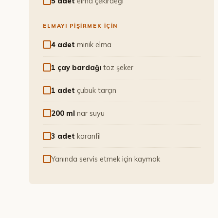
5 adet
elma çekirdeği
ELMAYI PIŞIRMEK IÇIN
4 adet
minik elma
1 çay bardağı
toz şeker
1 adet
çubuk tarçın
200 ml
nar suyu
3 adet
karanfil
Yanında servis etmek için kaymak