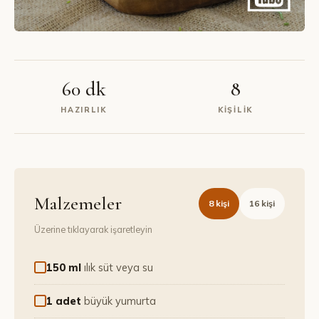
60 dk
8
HAZIRLIK
KIŞILIK
Malzemeler
8
kişi
16
kişi
Üzerine tıklayarak işaretleyin
150 ml
ılık süt veya su
1 adet
büyük yumurta