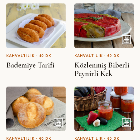
SIBEL YALÇIN · YOUTUBE
Sarımsaklı Kaşar Peynirli Pide
KAHVALTILIK · 40 DK
KAHVALTILIK · 60 DK
Bademiye Tarifi
Közlenmiş Biberli
Peynirli Kek
KAHVALTILIK · 60 DK
KAHVALTILIK · 60 DK